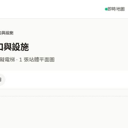
即時地圖
口與設施
口與設施
礙電梯
· 1 張站體平面圖
圖