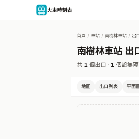
火車時刻表
首頁
/
車站
/
南樹林車站
/
出
南樹林車站 出
共
1
個出口 ·
1
個設無障
地圖
出口列表
平面