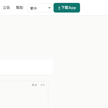
公告
幫助
下載App
廣告 · AD