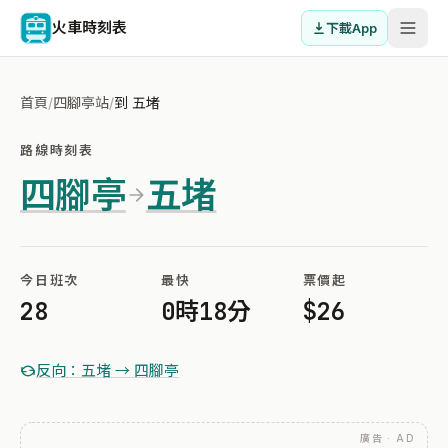
火車時刻表
下載App
首頁
/
四腳亭站
/
到 五堵
路線時刻表
四腳亭
五堵
今日班次
最快
票價起
28
0時18分
$26
反向：五堵 → 四腳亭
廣告 · AD