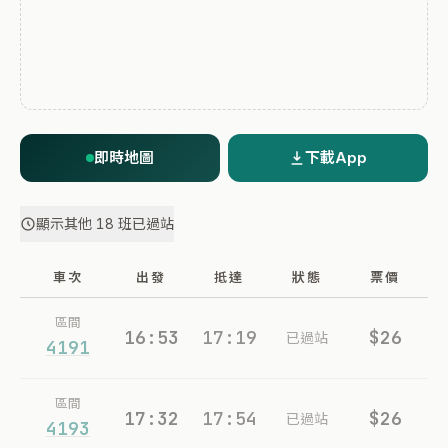
即時地圖
下載App
顯示其他 18 班已過站
車次
出發
抵達
狀態
票價
區間
16:53
17:19
$26
已過站
4191
區間
17:32
17:54
$26
已過站
4193