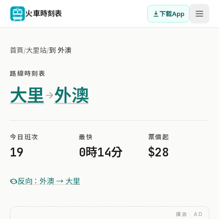
火車時刻表
下載App
首頁
/
大里站
/
到 外澳
路線時刻表
大里
外澳
今日班次
最快
票價起
19
0時14分
$28
反向：外澳 → 大里
廣告 · AD