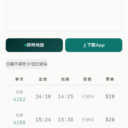
即時地圖
下載App
顯示其他 9 班已過站
車次
出發
抵達
狀態
票價
區間
14:10
14:25
$28
已過站
4182
區間
15:24
15:38
$28
已過站
4188