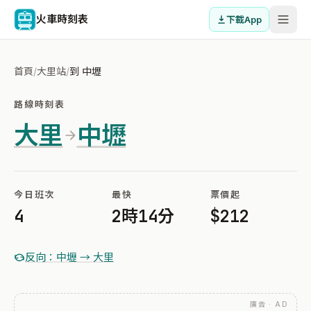
火車時刻表
下載App
首頁
/
大里站
/
到 中壢
路線時刻表
大里
中壢
今日班次
最快
票價起
4
2時14分
$212
反向：中壢 → 大里
廣告 · AD