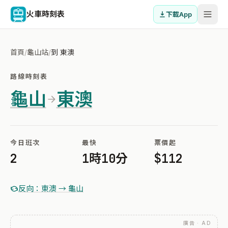
火車時刻表
下載App
首頁
/
龜山站
/
到 東澳
路線時刻表
龜山
東澳
今日班次
最快
票價起
2
1時10分
$112
反向：東澳 → 龜山
廣告 · AD