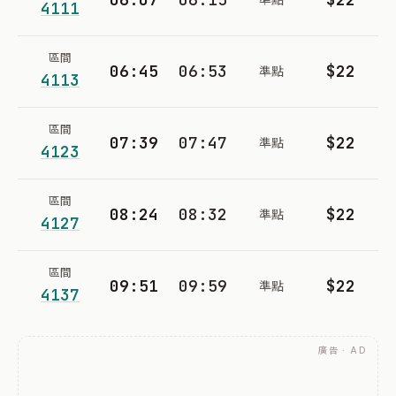
4111
區間
06:45
06:53
$22
準點
4113
區間
07:39
07:47
$22
準點
4123
區間
08:24
08:32
$22
準點
4127
區間
09:51
09:59
$22
準點
4137
廣告 · AD