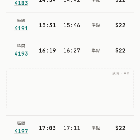
4183
區間
15:31
15:46
$22
準點
4191
區間
16:19
16:27
$22
準點
4193
廣告 · AD
區間
17:03
17:11
$22
準點
4197