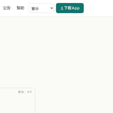
公告
幫助
下載App
廣告 · AD