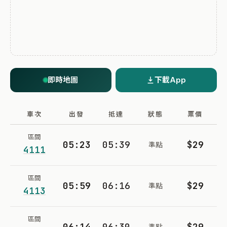
即時地圖
下載App
車次
出發
抵達
狀態
票價
區間
05:23
05:39
$29
準點
4111
區間
05:59
06:16
$29
準點
4113
區間
06:14
06:30
$29
準點