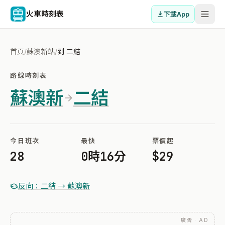
火車時刻表
下載App
首頁
/
蘇澳新站
/
到 二結
路線時刻表
蘇澳新
二結
今日班次
最快
票價起
28
0時16分
$29
反向：二結 → 蘇澳新
廣告 · AD