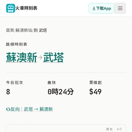
火車時刻表
下載App
首頁
/
蘇澳新站
/
到 武塔
路線時刻表
蘇澳新
武塔
今日班次
最快
票價起
8
0時24分
$49
反向：武塔 → 蘇澳新
廣告 · AD