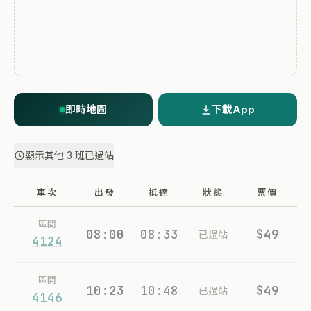
即時地圖
下載App
顯示其他 3 班已過站
車次
出發
抵達
狀態
票價
區間
08:00
08:33
$49
已過站
4124
區間
10:23
10:48
$49
已過站
4146