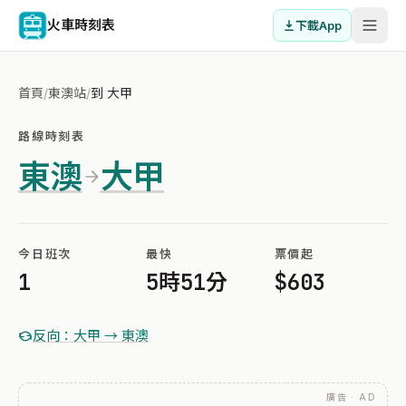
火車時刻表
下載App
首頁
/
東澳站
/
到 大甲
路線時刻表
東澳
大甲
今日班次
最快
票價起
1
5時51分
$603
反向：大甲 → 東澳
廣告 · AD