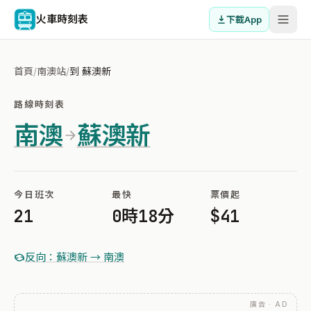
火車時刻表
下載App
首頁
/
南澳站
/
到 蘇澳新
路線時刻表
南澳
蘇澳新
今日班次
最快
票價起
21
0時18分
$41
反向：蘇澳新 → 南澳
廣告 · AD