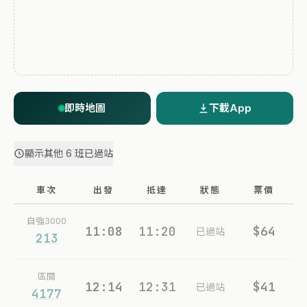
即時地圖
下載App
顯示其他 6 班已過站
車次
出發
抵達
狀態
票價
自強3000
11:08
11:20
$64
已過站
213
區間
12:14
12:31
$41
已過站
4177