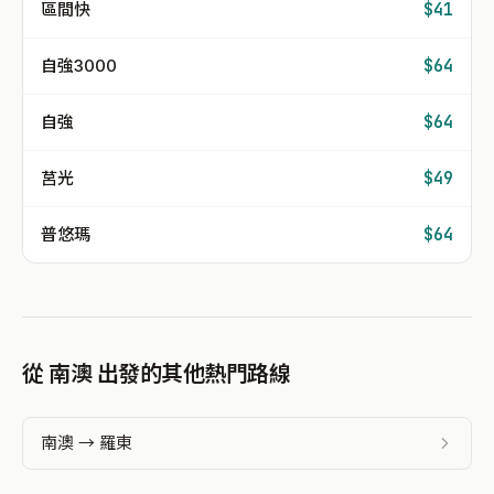
區間快
$41
自強3000
$64
自強
$64
莒光
$49
普悠瑪
$64
從 南澳 出發的其他熱門路線
南澳 → 羅東