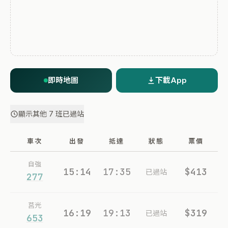
即時地圖
下載App
顯示其他 7 班已過站
車次
出發
抵達
狀態
票價
自強
15:14
17:35
$413
已過站
277
莒光
16:19
19:13
$319
已過站
653