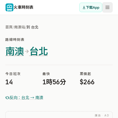
火車時刻表
下載App
首頁
/
南澳站
/
到 台北
路線時刻表
南澳
台北
今日班次
最快
票價起
14
1時56分
$266
反向：台北 → 南澳
廣告 · AD