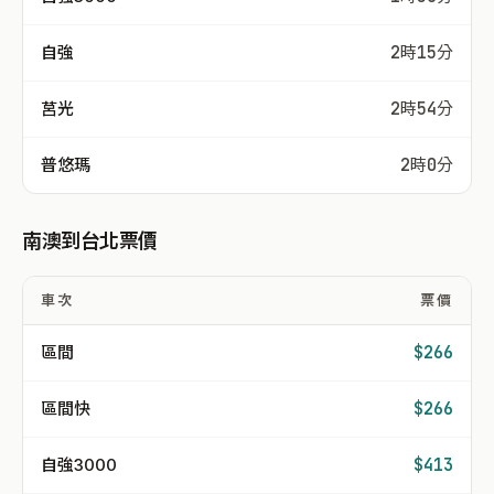
自強
2時15分
莒光
2時54分
普悠瑪
2時0分
南澳到台北票價
車次
票價
區間
$266
區間快
$266
自強3000
$413