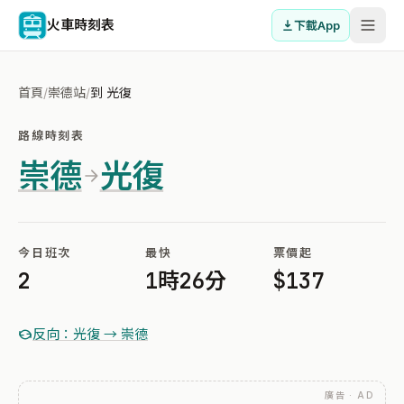
火車時刻表
下載App
首頁
/
崇德站
/
到 光復
路線時刻表
崇德
光復
今日班次
最快
票價起
2
1時26分
$137
反向：光復 → 崇德
廣告 · AD