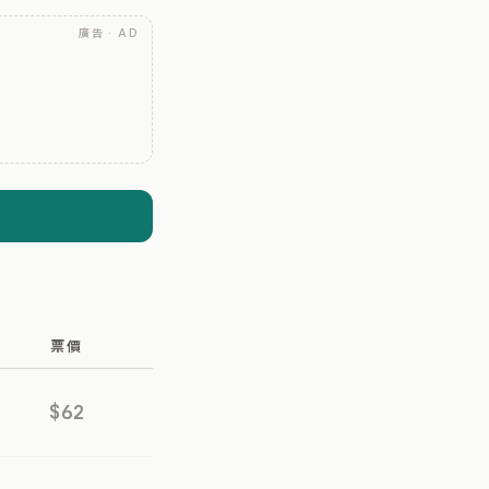
廣告 · AD
票價
$62