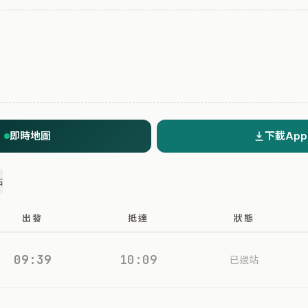
即時地圖
下載App
站
出發
抵達
狀態
09:39
10:09
已過站