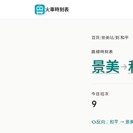
火車時刻表
首頁
/
景美站
/
到 和平
路線時刻表
景美
今日班次
9
反向：和平 → 景