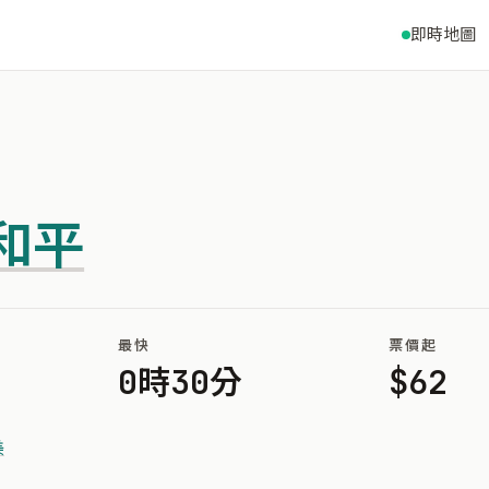
即時地圖
和平
最快
票價起
0時30分
$62
美