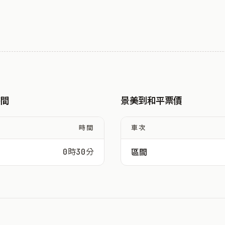
時間
景美到和平票價
時間
車次
0時30分
區間