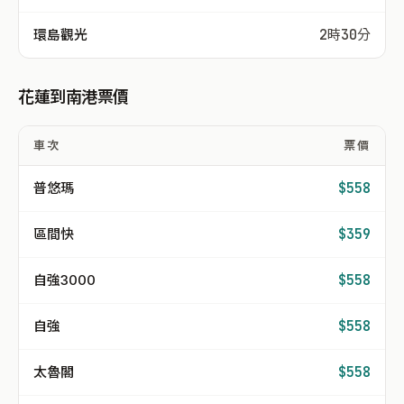
環島觀光
2時30分
花蓮到南港票價
車次
票價
普悠瑪
$558
區間快
$359
自強3000
$558
自強
$558
太魯閣
$558