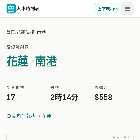
火車時刻表
下載App
首頁
/
花蓮站
/
到 南港
路線時刻表
花蓮
南港
今日班次
最快
票價起
17
2時14分
$558
反向：南港 → 花蓮
廣告 · AD