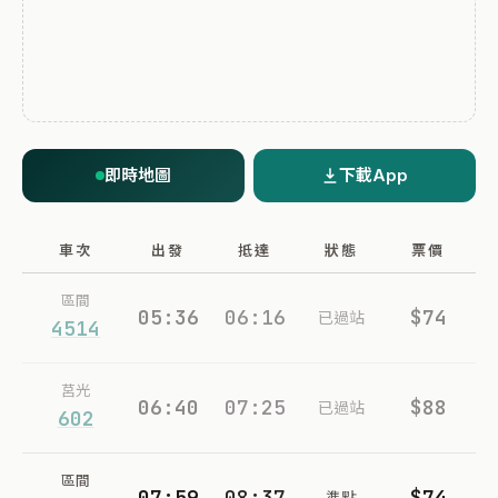
即時地圖
下載App
車次
出發
抵達
狀態
票價
區間
05:36
06:16
$74
已過站
4514
莒光
06:40
07:25
$88
已過站
602
區間
07:59
08:37
$74
準點