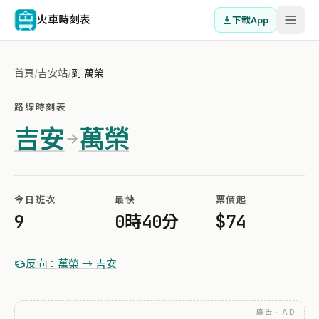
火車時刻表
下載App
首頁
/
吉安站
/
到 萬榮
路線時刻表
吉安
萬榮
今日班次
最快
票價起
9
0時40分
$74
反向：萬榮 → 吉安
廣告 · AD