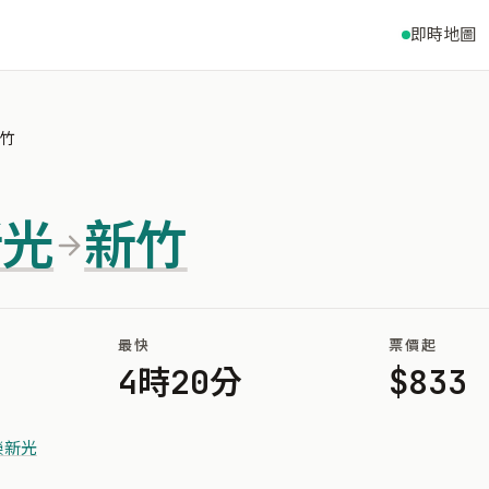
即時地圖
新竹
新光
新竹
最快
票價起
4時20分
$833
榮新光