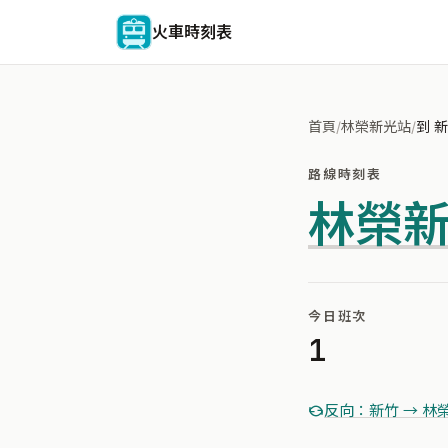
火車時刻表
首頁
/
林榮新光站
/
到 
路線時刻表
林榮
今日班次
1
反向：新竹 → 林