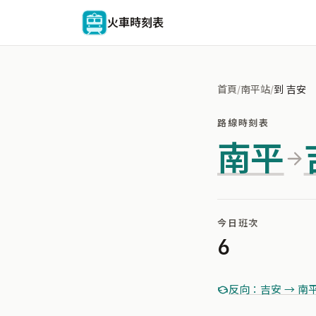
火車時刻表
首頁
/
南平站
/
到 吉安
路線時刻表
南平
今日班次
6
反向：吉安 → 南