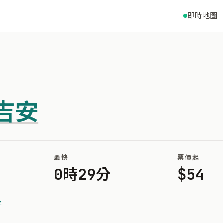
即時地圖
吉安
最快
票價起
0時29分
$54
平