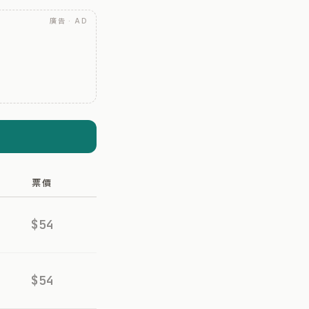
廣告 · AD
票價
$54
$54