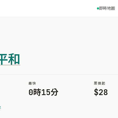
即時地圖
平和
最快
票價起
0時15分
$28
平