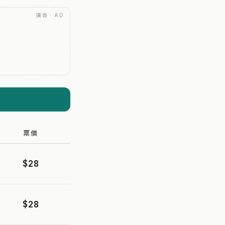
廣告 · AD
票價
$28
$28