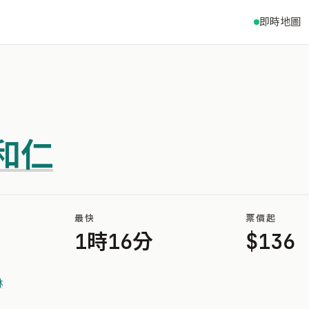
即時地圖
和仁
最快
票價起
1時16分
$136
林