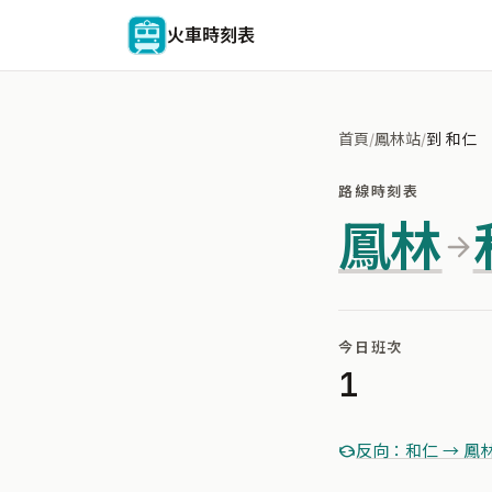
火車時刻表
首頁
/
鳳林站
/
到 和仁
路線時刻表
鳳林
今日班次
1
反向：和仁 → 鳳