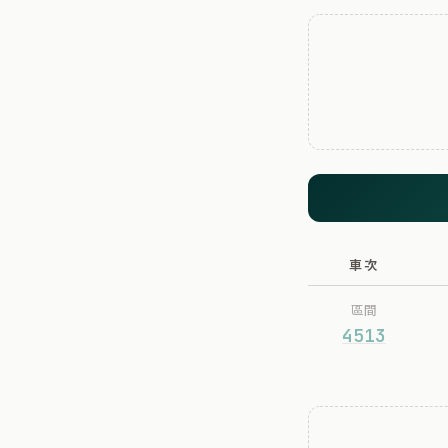
車次
區間
4513