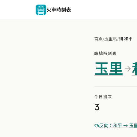
火車時刻表
首頁
/
玉里站
/
到 和平
路線時刻表
玉里
今日班次
3
反向：和平 → 玉