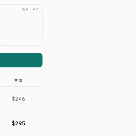
廣告 · AD
票價
$246
$295