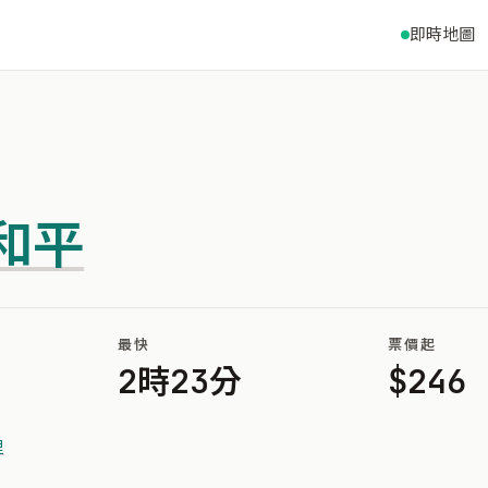
即時地圖
和平
最快
票價起
2時23分
$246
里