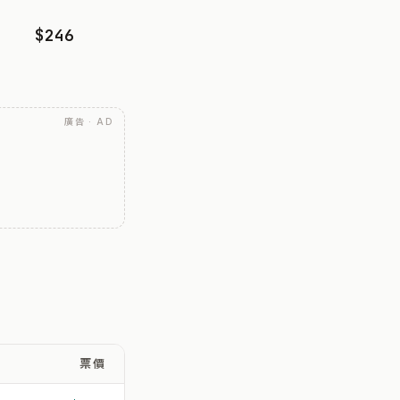
$246
廣告 · AD
票價