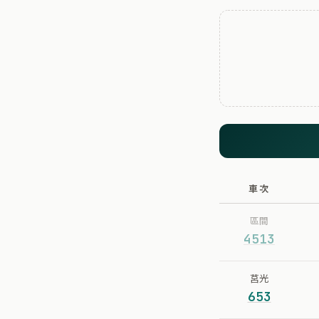
車次
區間
4513
莒光
653