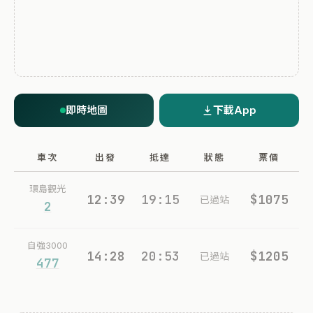
即時地圖
下載App
車次
出發
抵達
狀態
票價
環島觀光
12:39
19:15
$1075
已過站
2
自強3000
14:28
20:53
$1205
已過站
477