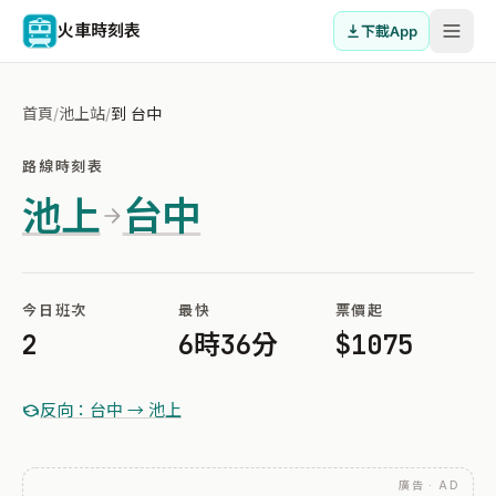
火車時刻表
下載App
首頁
/
池上站
/
到 台中
路線時刻表
池上
台中
今日班次
最快
票價起
2
6時36分
$1075
反向：台中 → 池上
廣告 · AD