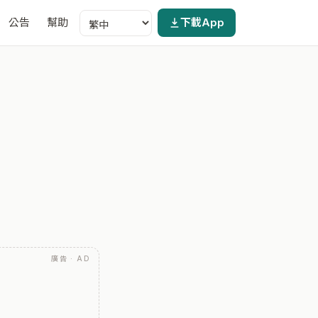
公告
幫助
下載App
廣告 · AD