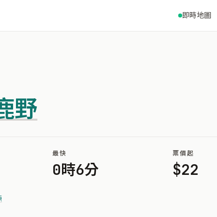
即時地圖
鹿野
最快
票價起
0時6分
$22
源