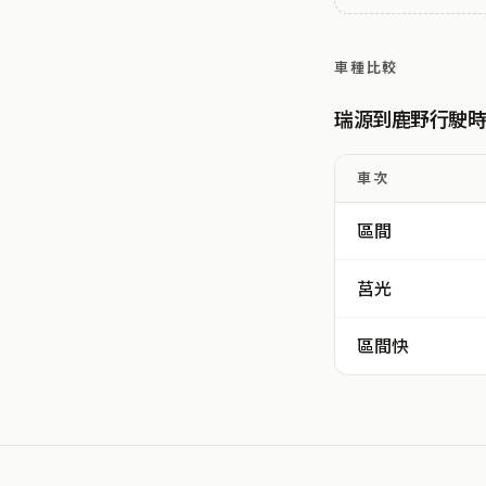
車種比較
瑞源到鹿野行駛
車次
區間
莒光
區間快