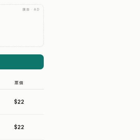
廣告 · AD
票價
$22
$22