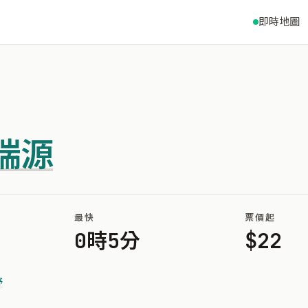
即時地圖
瑞源
最快
票價起
0時5分
$22
野