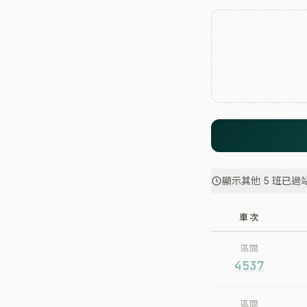
顯示其他 5 班已過
車次
區間
4537
區間