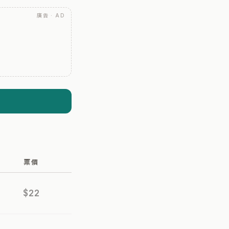
廣告 · AD
票價
$22