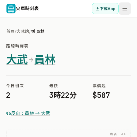
火車時刻表
下載App
首頁
/
大武站
/
到 員林
路線時刻表
大武
員林
今日班次
最快
票價起
2
3時22分
$507
反向：員林 → 大武
廣告 · AD