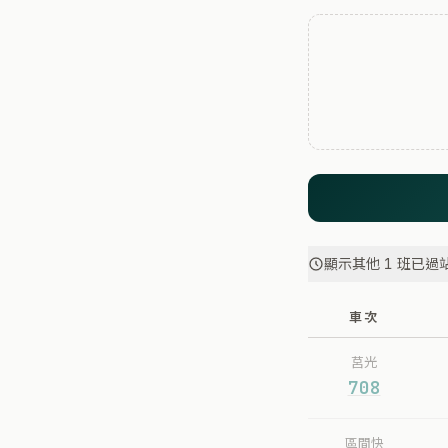
顯示其他 1 班已過
車次
莒光
708
區間快