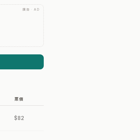
廣告 · AD
票價
$82