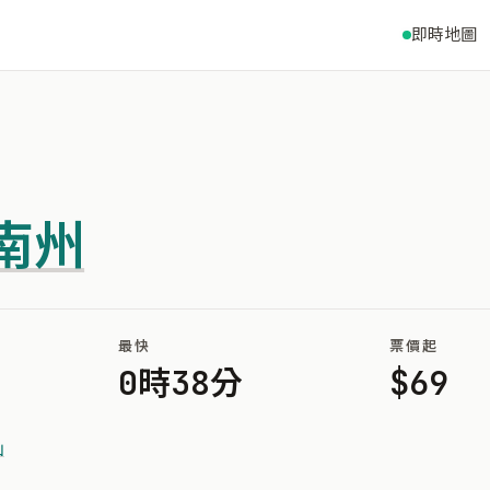
即時地圖
南州
最快
票價起
0時38分
$69
山