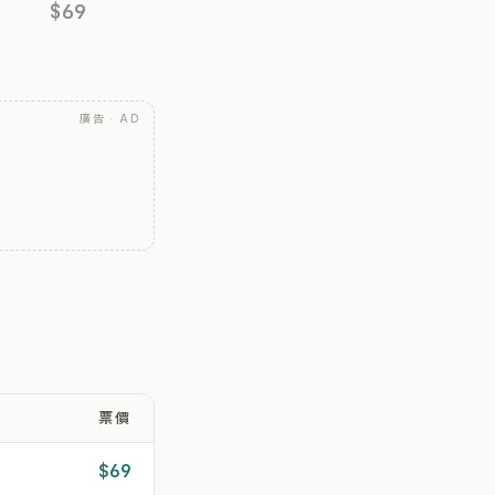
$69
廣告 · AD
票價
$69