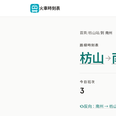
火車時刻表
首頁
/
枋山站
/
到 南州
路線時刻表
枋山
今日班次
3
反向：南州 → 枋