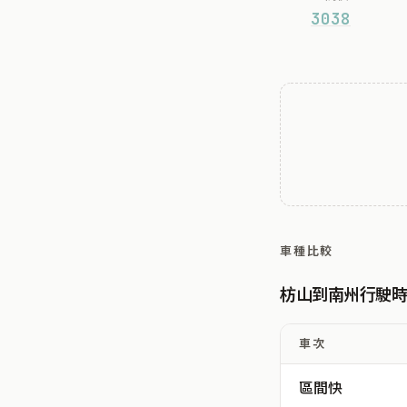
3038
車種比較
枋山到南州行駛
車次
區間快