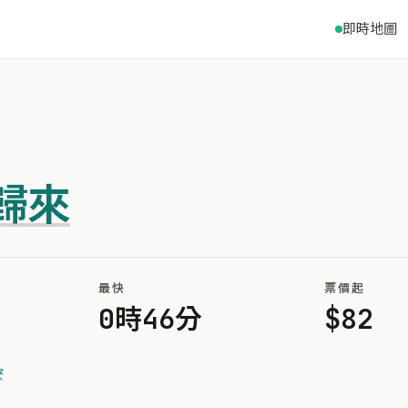
即時地圖
歸來
最快
票價起
0時46分
$82
寮