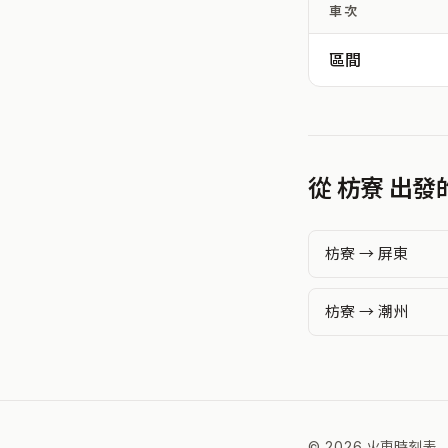
車次
區間
從 枋寮 出
枋寮 → 屏東
枋寮 → 潮州
© 2026 火車時刻表