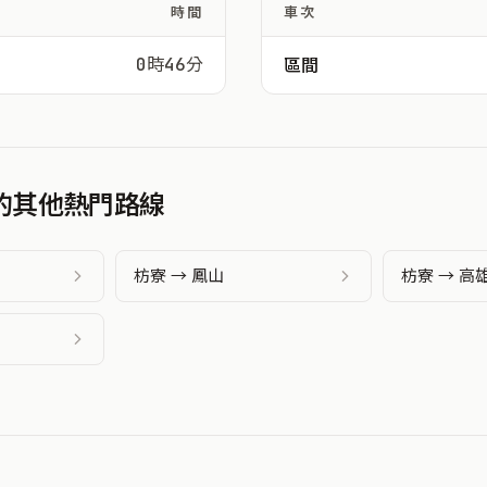
時間
車次
0時46分
區間
發的其他熱門路線
枋寮 → 鳳山
枋寮 → 高