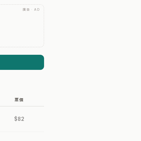
廣告 · AD
票價
$82