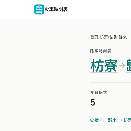
火車時刻表
首頁
/
枋寮站
/
到 歸來
路線時刻表
枋寮
今日班次
5
反向：歸來 → 枋