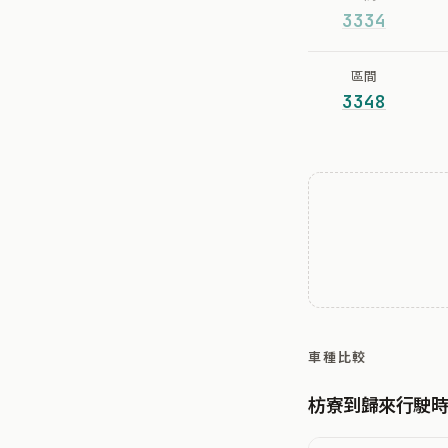
3334
區間
3348
車種比較
枋寮到歸來行駛