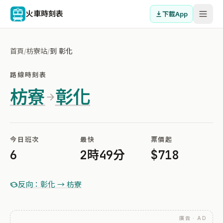
火車時刻表
下載App
首頁
/
枋寮站
/
到 彰化
路線時刻表
枋寮
彰化
今日班次
最快
票價起
6
2時49分
$718
反向：彰化 → 枋寮
廣告 · AD