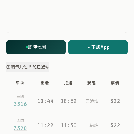
即時地圖
下載App
顯示其他 6 班已過站
車次
出發
抵達
狀態
票價
區間
10:44
10:52
$22
已過站
3316
區間
11:22
11:30
$22
已過站
3320