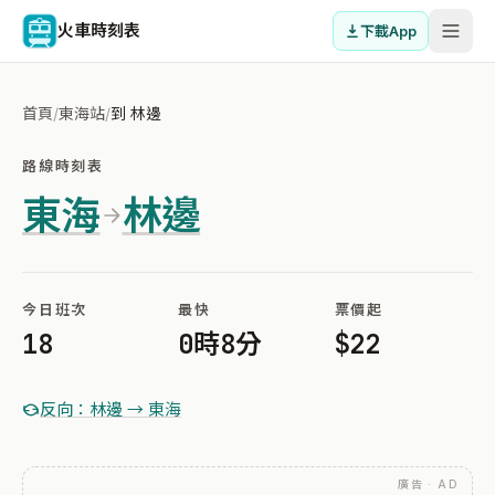
火車時刻表
下載App
首頁
/
東海站
/
到 林邊
路線時刻表
東海
林邊
今日班次
最快
票價起
18
0時8分
$22
反向：林邊 → 東海
廣告 · AD