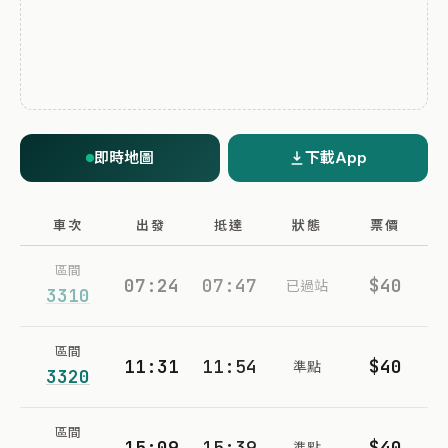
即時地圖
下載App
車次
出發
抵達
狀態
票價
區間
07:24
07:47
$40
已過站
3310
區間
11:31
11:54
$40
準點
3320
區間
15:09
15:39
$40
準點