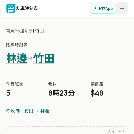
火車時刻表
下載App
首頁
/
林邊站
/
到 竹田
路線時刻表
林邊
竹田
今日班次
最快
票價起
5
0時23分
$40
反向：竹田 → 林邊
廣告 · AD