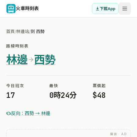
火車時刻表
下載App
首頁
/
林邊站
/
到 西勢
路線時刻表
林邊
西勢
今日班次
最快
票價起
17
0時24分
$48
反向：西勢 → 林邊
廣告 · AD