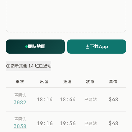
即時地圖
下載App
顯示其他 14 班已過站
車次
出發
抵達
狀態
票價
區間快
18:14
18:44
$48
已過站
3082
區間快
19:16
19:36
$48
已過站
3038