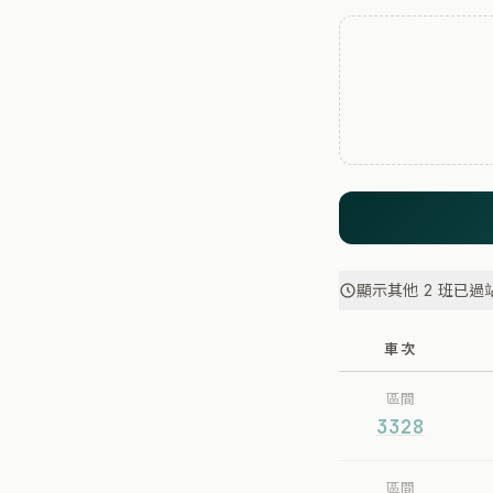
顯示其他 2 班已過
車次
區間
3328
區間