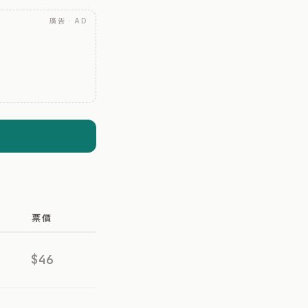
廣告 · AD
票價
$46