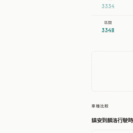
3334
區間
3348
車種比較
鎮安到麟洛行駛