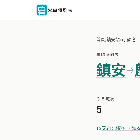
火車時刻表
首頁
/
鎮安站
/
到 麟洛
路線時刻表
鎮安
今日班次
5
反向：麟洛 → 鎮