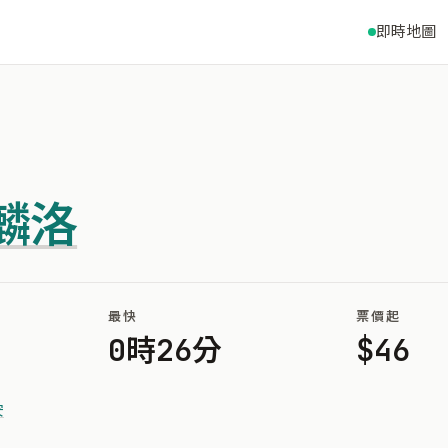
即時地圖
麟洛
最快
票價起
0時26分
$46
安