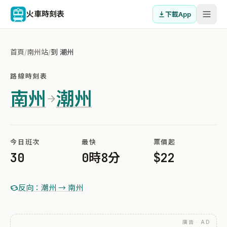
火車時刻表
下載App
首頁
/
南州站
/
到 潮州
路線時刻表
南州
潮州
今日班次
最快
票價起
30
0時8分
$22
反向：潮州 → 南州
廣告 · AD