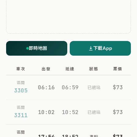
即時地圖
下載App
車次
出發
抵達
狀態
票價
區間
06:16
06:59
$73
已過站
3305
區間
10:02
10:52
$73
已過站
3311
區間
17:54
18:52
$73
準點