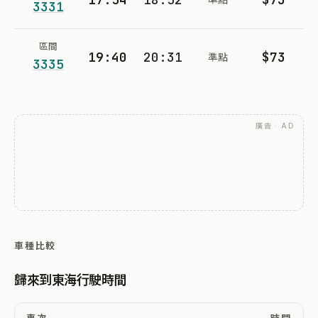
3331
區間
19:40
20:31
$73
準點
3335
廣告 · AD
車種比較
歸來到東海行駛時間