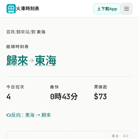
火車時刻表
下載App
首頁
/
歸來站
/
到 東海
路線時刻表
歸來
東海
今日班次
最快
票價起
4
0時43分
$73
反向：東海 → 歸來
廣告 · AD