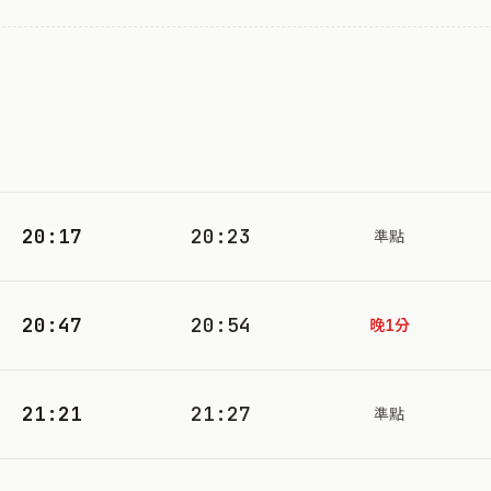
20:17
20:23
準點
20:47
20:54
晚1分
21:21
21:27
準點