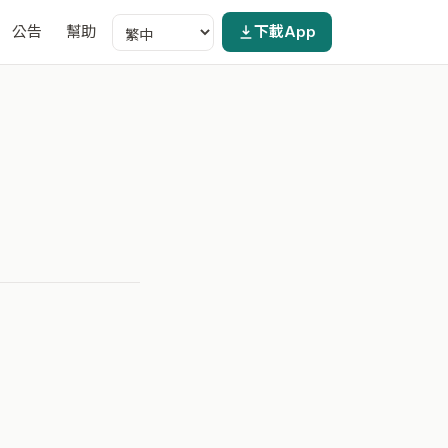
公告
幫助
下載App