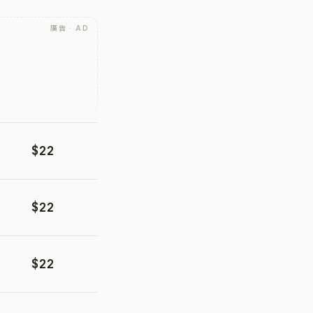
廣告 · AD
$22
$22
$22