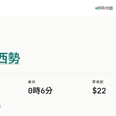
即時地圖
西勢
最快
票價起
0時6分
$22
來