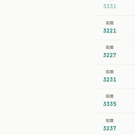
3331
區間
3221
區間
3227
區間
3231
區間
3335
區間
3237