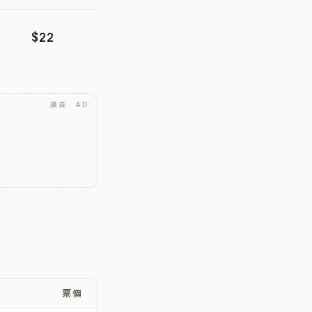
$22
廣告 · AD
票價