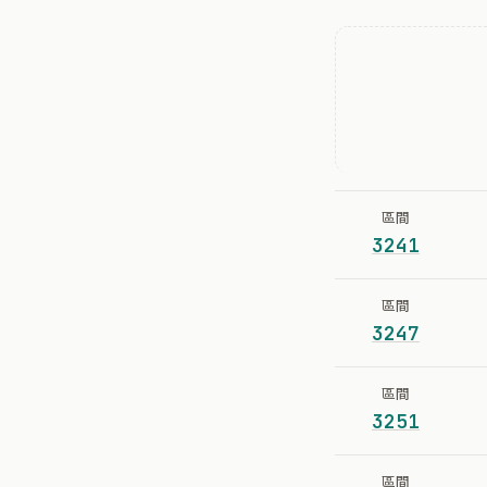
區間
3241
區間
3247
區間
3251
區間