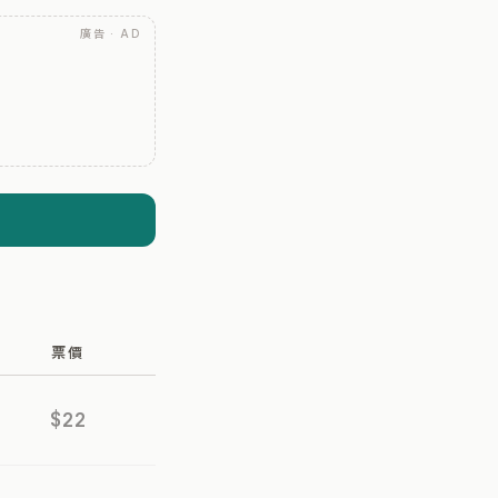
廣告 · AD
票價
$22