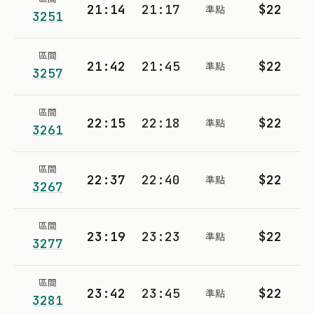
21:14
21:17
$22
準點
3251
區間
21:42
21:45
$22
準點
3257
區間
22:15
22:18
$22
準點
3261
區間
22:37
22:40
$22
準點
3267
區間
23:19
23:23
$22
準點
3277
區間
23:42
23:45
$22
準點
3281