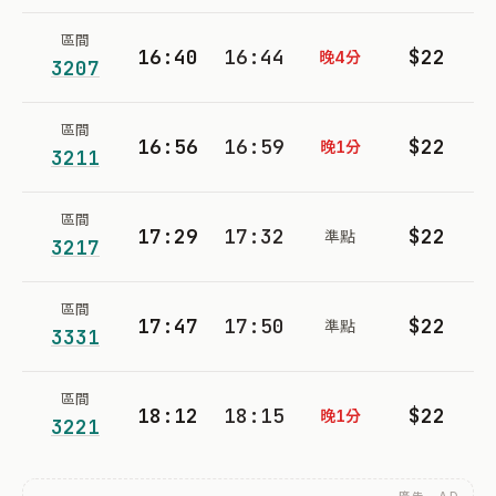
區間
16:40
16:44
$22
晚4分
3207
區間
16:56
16:59
$22
晚1分
3211
區間
17:29
17:32
$22
準點
3217
區間
17:47
17:50
$22
準點
3331
區間
18:12
18:15
$22
晚1分
3221