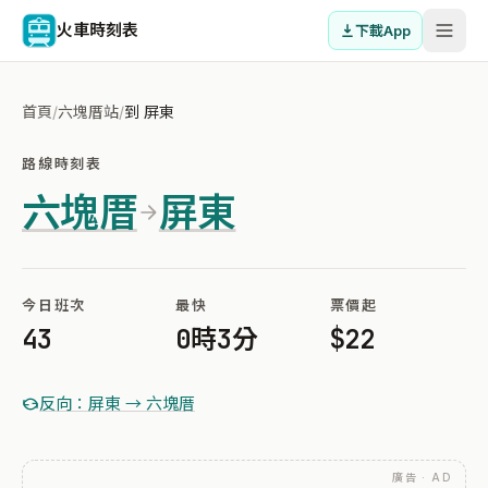
火車時刻表
下載App
首頁
/
六塊厝站
/
到 屏東
路線時刻表
六塊厝
屏東
今日班次
最快
票價起
43
0時3分
$22
反向：屏東 → 六塊厝
廣告 · AD