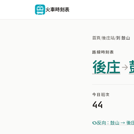
火車時刻表
首頁
/
後庄站
/
到 鼓山
路線時刻表
後庄
今日班次
44
反向：鼓山 → 後