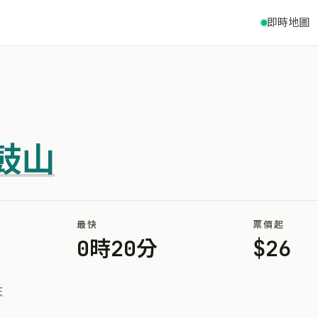
即時地圖
鼓山
最快
票價起
0時20分
$26
庄