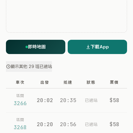
即時地圖
下載App
顯示其他 29 班已過站
車次
出發
抵達
狀態
票價
區間
20:02
20:35
$58
已過站
3266
區間
20:20
20:56
$58
已過站
3268