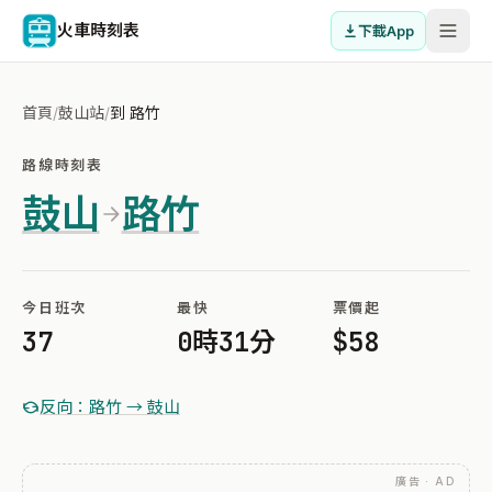
火車時刻表
下載App
首頁
/
鼓山站
/
到 路竹
路線時刻表
鼓山
路竹
今日班次
最快
票價起
37
0時31分
$58
反向：路竹 → 鼓山
廣告 · AD