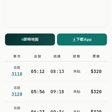
即時地圖
下載App
車次
出發
抵達
狀態
票價
區間
05:12
08:13
$320
準點
3118
區間
05:56
09:18
$320
準點
3128
區間
06:23
09:34
$320
準點