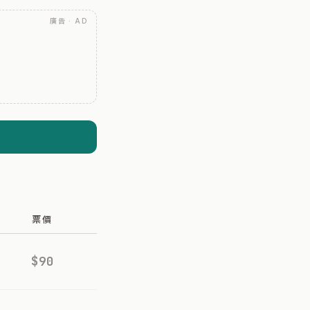
廣告 · AD
票價
$90