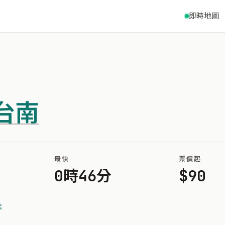
即時地圖
台南
最快
票價起
0時46分
$90
惟