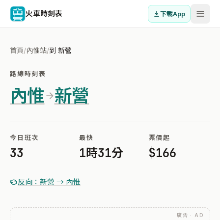
火車時刻表
下載App
首頁
/
內惟站
/
到 新營
路線時刻表
內惟
新營
今日班次
最快
票價起
33
1時31分
$166
反向：新營 → 內惟
廣告 · AD