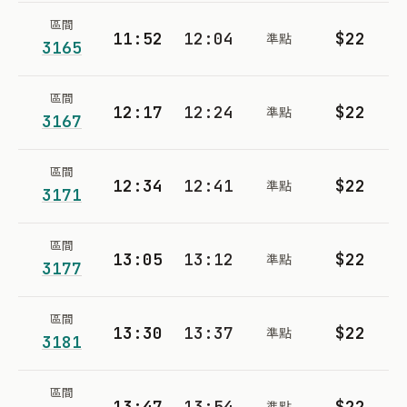
區間
11:52
12:04
$22
準點
3165
區間
12:17
12:24
$22
準點
3167
區間
12:34
12:41
$22
準點
3171
區間
13:05
13:12
$22
準點
3177
區間
13:30
13:37
$22
準點
3181
區間
13:47
13:54
$22
準點