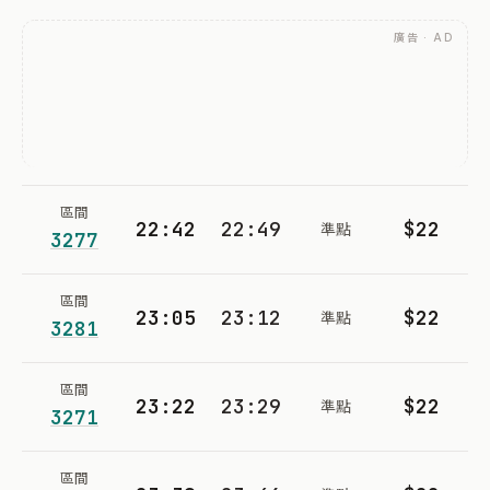
廣告 · AD
區間
22:42
22:49
$22
準點
3277
區間
23:05
23:12
$22
準點
3281
區間
23:22
23:29
$22
準點
3271
區間