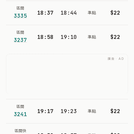
區間
18:37
18:44
$22
準點
3335
區間
18:58
19:10
$22
準點
3237
廣告 · AD
區間
19:17
19:23
$22
準點
3241
區間快