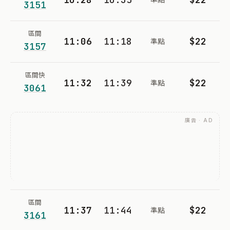
3151
區間
11:06
11:18
$22
準點
3157
區間快
11:32
11:39
$22
準點
3061
廣告 · AD
區間
11:37
11:44
$22
準點
3161