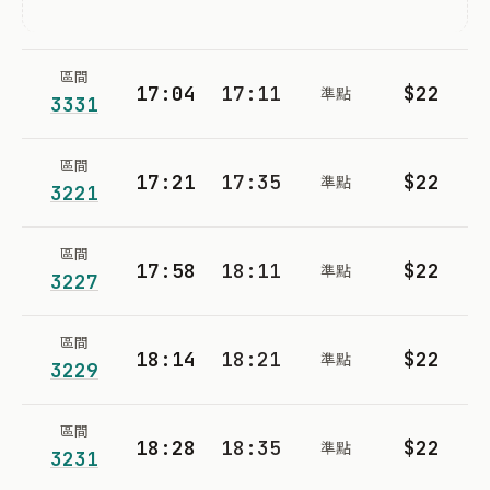
區間
17:04
17:11
$22
準點
3331
區間
17:21
17:35
$22
準點
3221
區間
17:58
18:11
$22
準點
3227
區間
18:14
18:21
$22
準點
3229
區間
18:28
18:35
$22
準點
3231