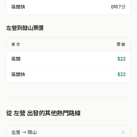
區間快
0時7分
左營到鼓山票價
車次
票價
區間
$22
區間快
$22
從 左營 出發的其他熱門路線
左營 → 岡山