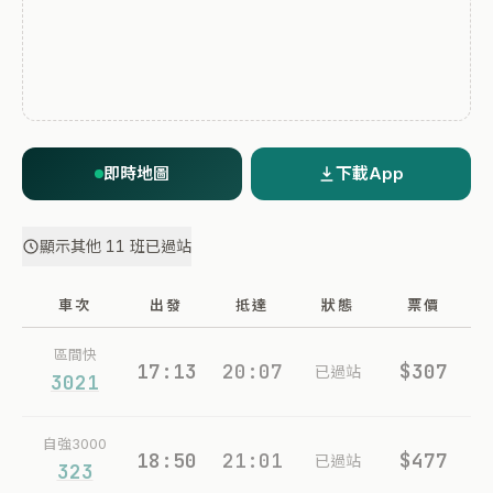
即時地圖
下載App
顯示其他 11 班已過站
車次
出發
抵達
狀態
票價
區間快
17:13
20:07
$307
已過站
3021
自強3000
18:50
21:01
$477
已過站
323