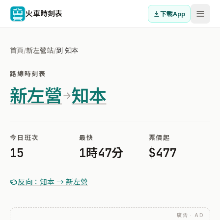
火車時刻表
下載App
首頁
/
新左營站
/
到 知本
路線時刻表
新左營
知本
今日班次
最快
票價起
15
1時47分
$477
反向：知本 → 新左營
廣告 · AD