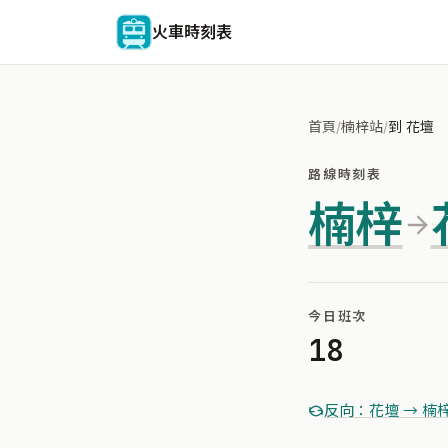
火車時刻表
首頁
/
楠梓站
/
到 花壇
路線時刻表
楠梓
今日班次
18
反向：花壇 → 楠