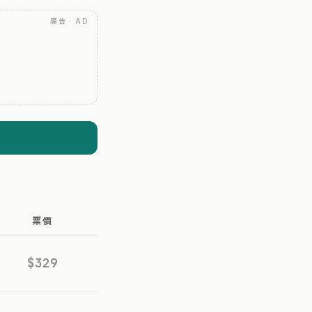
廣告 · AD
票價
$329