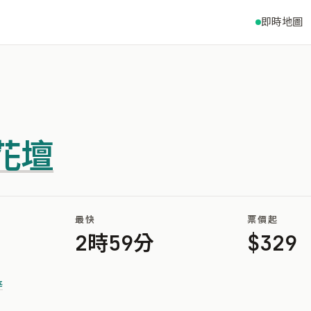
即時地圖
花壇
最快
票價起
2時59分
$329
梓