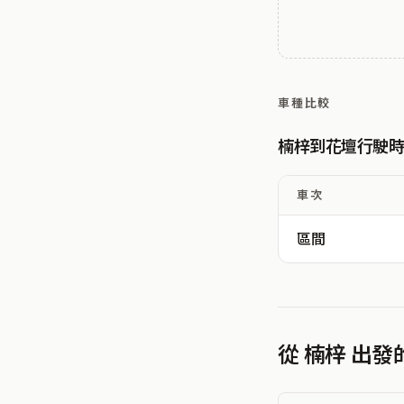
車種比較
楠梓到花壇行駛
車次
區間
從 楠梓 出