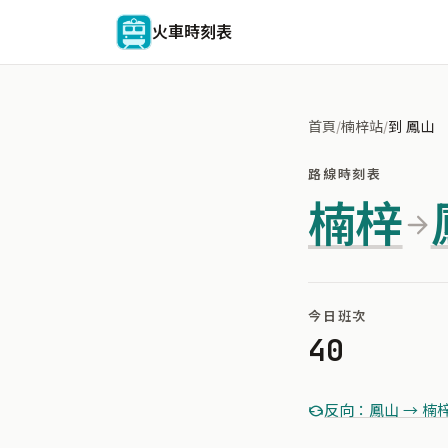
火車時刻表
首頁
/
楠梓站
/
到 鳳山
路線時刻表
楠梓
今日班次
40
反向：鳳山 → 楠