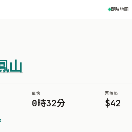
即時地圖
鳳山
最快
票價起
0時32分
$42
梓