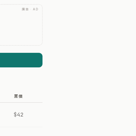
廣告 · AD
票價
$42