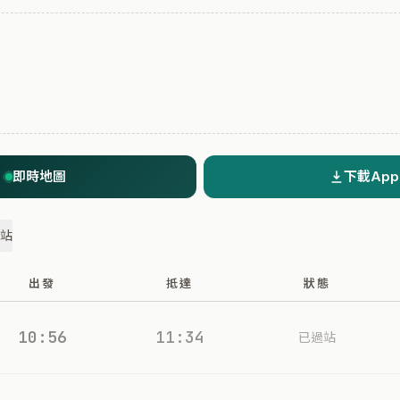
即時地圖
下載App
過站
出發
抵達
狀態
10:56
11:34
已過站