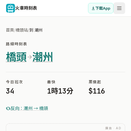
火車時刻表
下載App
首頁
/
橋頭站
/
到 潮州
路線時刻表
橋頭
潮州
今日班次
最快
票價起
34
1時13分
$116
反向：潮州 → 橋頭
廣告 · AD