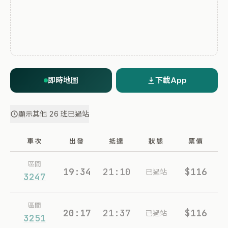
即時地圖
下載App
顯示其他 26 班已過站
車次
出發
抵達
狀態
票價
區間
19:34
21:10
$116
已過站
3247
區間
20:17
21:37
$116
已過站
3251