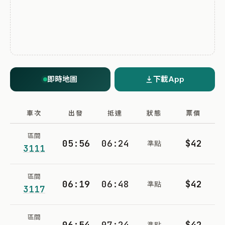
即時地圖
下載App
車次
出發
抵達
狀態
票價
區間
05:56
06:24
$42
準點
3111
區間
06:19
06:48
$42
準點
3117
區間
06:54
07:24
$42
準點