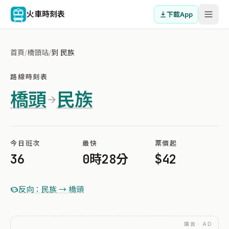
火車時刻表
下載App
首頁
/
橋頭站
/
到 民族
路線時刻表
橋頭
民族
今日班次
最快
票價起
36
0時28分
$42
反向：民族 → 橋頭
廣告 · AD