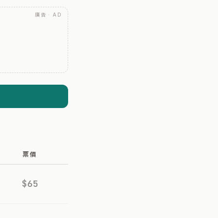
廣告 · AD
票價
$65