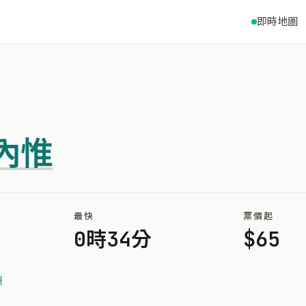
即時地圖
內惟
最快
票價起
0時34分
$65
洲