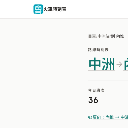
火車時刻表
首頁
/
中洲站
/
到 內惟
路線時刻表
中洲
今日班次
36
反向：內惟 → 中