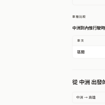
車種比較
中洲到內惟行駛
車次
區間
從 中洲 出
中洲 → 高雄