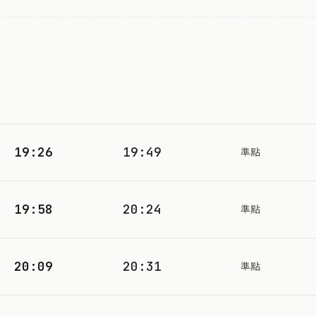
19:26
19:49
準點
19:58
20:24
準點
20:09
20:31
準點