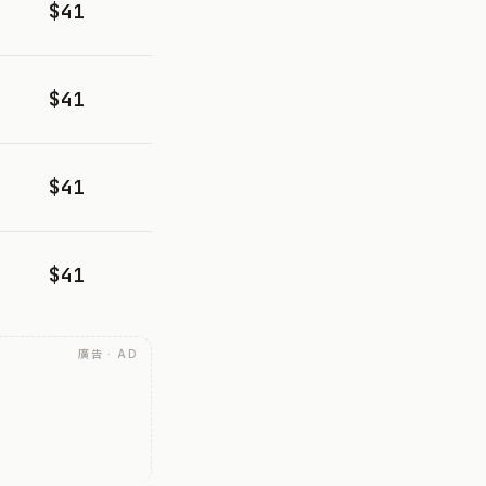
$41
$41
$41
$41
廣告 · AD