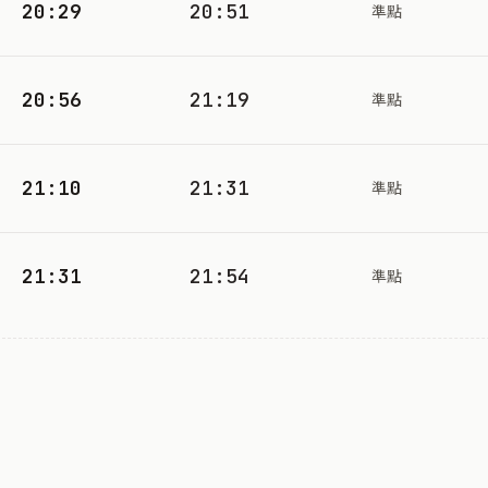
20:29
20:51
準點
20:56
21:19
準點
21:10
21:31
準點
21:31
21:54
準點