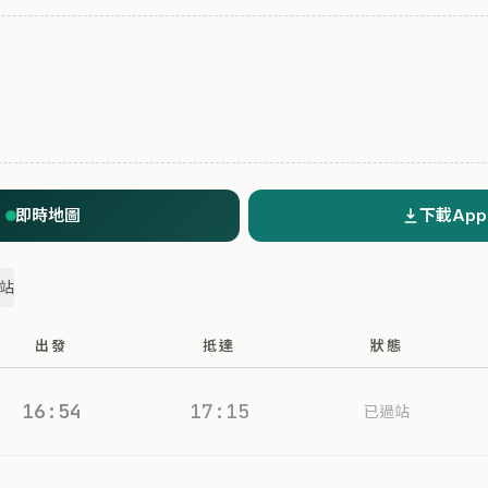
即時地圖
下載App
過站
出發
抵達
狀態
16:54
17:15
已過站