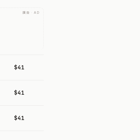
廣告 · AD
$41
$41
$41