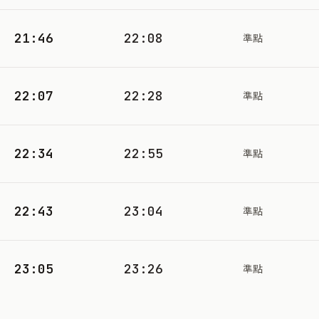
21:46
22:08
準點
22:07
22:28
準點
22:34
22:55
準點
22:43
23:04
準點
23:05
23:26
準點